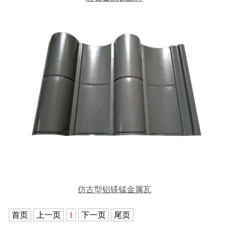
仿古型铝镁锰金属瓦
首页
上一页
1
下一页
尾页