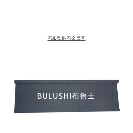
石板型彩石金属瓦