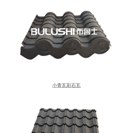
小青瓦彩石瓦