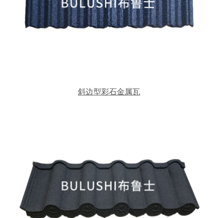
斜边型彩石金属瓦