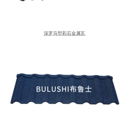
深罗马型彩石金属瓦