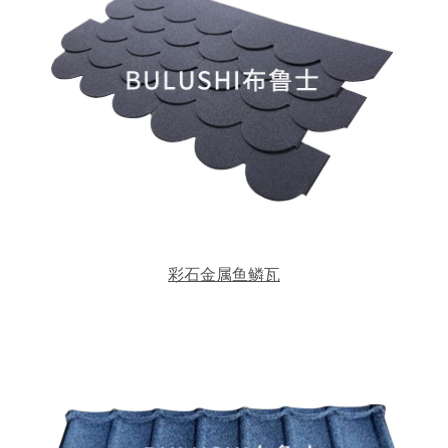
彩石金属鱼鳞瓦