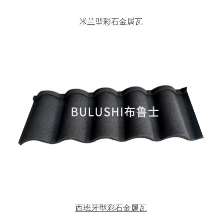
米兰型彩石金属瓦
西班牙型彩石金属瓦