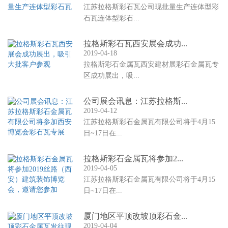
江苏拉格斯彩石瓦公司现批量生产连体型彩
石瓦连体型彩石...
拉格斯彩石瓦西安展会成功...
2019-04-18
拉格斯彩石金属瓦西安建材展彩石金属瓦专
区成功展出，吸...
公司展会讯息：江苏拉格斯...
2019-04-12
江苏拉格斯彩石金属瓦有限公司将于4月15
日~17日在...
拉格斯彩石金属瓦将参加2...
2019-04-05
江苏拉格斯彩石金属瓦有限公司将于4月15
日~17日在...
厦门地区平顶改坡顶彩石金...
2019-04-04