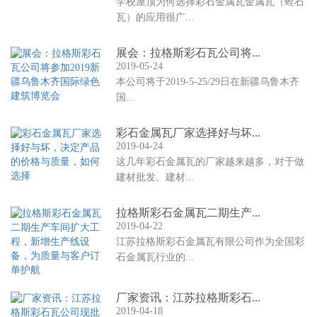
学校屋顶为何选择彩石金属瓦金属瓦（蛭石
瓦）的应用很广...
展会：拉格斯彩石瓦公司将...
2019-05-24
本公司将于2019-5-25/29日在新疆乌鲁木齐
国...
彩石金属瓦厂家选择好与坏...
2019-04-24
这几年彩石金属瓦的厂家越来越多，对于做
建材批发、建材...
拉格斯彩石金属瓦二期生产...
2019-04-22
江苏拉格斯彩石金属瓦有限公司作为全国彩
石金属瓦行业的...
厂家资讯：江苏拉格斯彩石...
2019-04-18